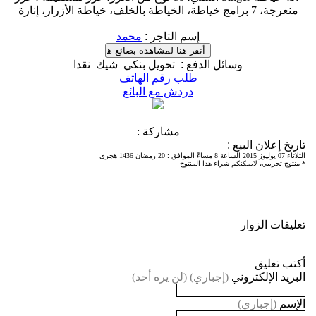
منعرجة، 7 برامج خياطة، الخياطة بالخلف، خياطة الأزرار، إنارة
إسم التاجر
:
محمد
وسائل الدفع
:
تحويل بنكي
شيك
نقدا
طلب رقم الهاتف
دردش مع البائع
مشاركة :
تاريخ إعلان البيع
:
الثلاثاء 07 يوليوز 2015 الساعة 8 مساءً الموافق
:
20 رمضان 1436 هجري
* منتوج تجريبي، لايمكنكم شراء هذا المنتوح
تعليقات الزوار
أكتب تعليق
البريد الإلكتروني
(إجباري) (لن يره أحد)
الإسم
(إجباري)