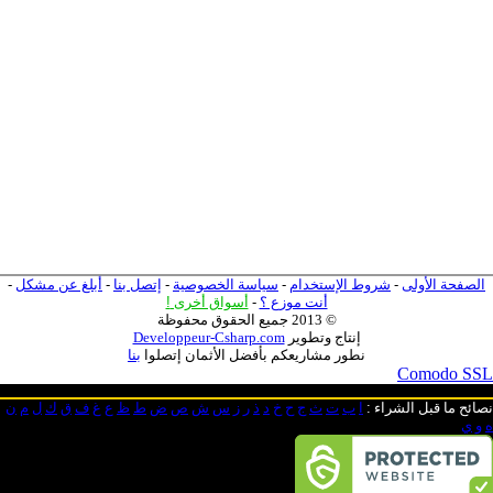
الصفحة الأولى
-
شروط الإستخدام
-
سياسة الخصوصية
-
إتصل بنا
-
أبلغ عن مشكل
-
أنت موزع ؟
-
أسواق أخرى
!
© 2013 جميع الحقوق محفوظة
إنتاج وتطوير
Developpeur-Csharp.com
نطور مشاريعكم بأفضل الأثمان إتصلوا
بنا
Comodo SSL
نصائح ما قبل الشراء
:
ا
ب
ت
ث
ج
ح
خ
د
ذ
ر
ز
س
ش
ص
ض
ط
ظ
ع
غ
ف
ق
ك
ل
م
ن
ه
و
ي