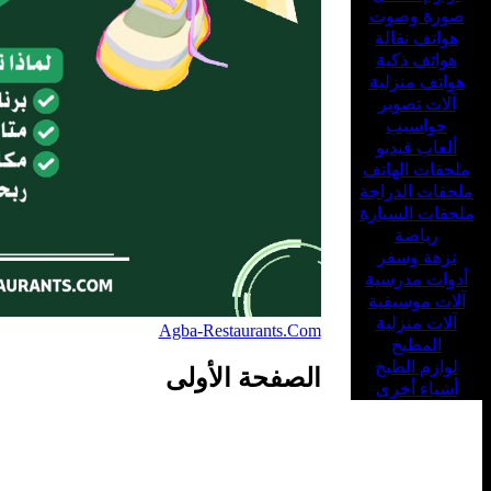
صورة وصوت
هواتف نقالة
هواتف ذكية
هواتف منزلية
آلات تصوير
حواسيب
ألعاب فيديو
ملحقات الهاتف
ملحقات الدراجة
ملحقات السيارة
رياضة
نزهة وسفر
أدوات مدرسية
آلات موسيقية
آلات منزلية
Agba-Restaurants.Com
المطبخ
لوازم الطبخ
الصفحة الأولى
أشياء أخرى