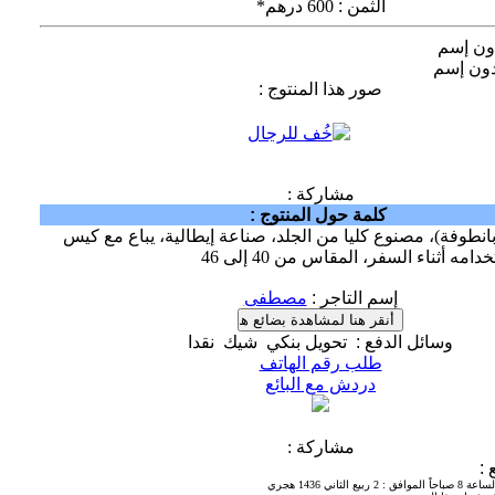
الثمن
:
600 درهم*
ون إسم
ون إسم
صور هذا المنتوج
:
مشاركة :
كلمة حول المنتوج
:
انطوفة)، مصنوع كليا من الجلد، صناعة إيطالية، يباع مع كيس
مه أثناء السفر، المقاس من 40 إلى 46
إسم التاجر
:
مصطفى
وسائل الدفع
:
تحويل بنكي
شيك
نقدا
طلب رقم الهاتف
دردش مع البائع
مشاركة :
ع
:
:
2 ربيع الثاني 1436 هجري