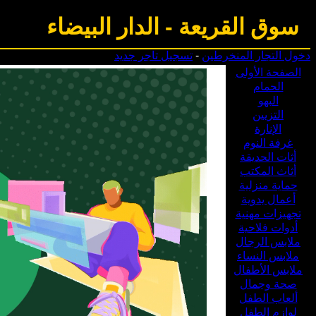
سوق القريعة
-
الدار البيضاء
دخول التجار المنخرطين
-
تسجيل تاجر جديد
الصفحة الأولى
الحمام
البهو
التزيين
الإنارة
غرفة النوم
أثات الحديقة
أثاث المكتب
حماية منزلية
أعمال يدوية
تجهيزات مهنية
أدوات فلاحية
ملابس الرجال
ملابس النساء
ملابس الأطفال
صحة وجمال
ألعاب الطفل
لوازم الطفل