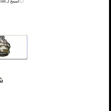
أسمح لـ Qoray3a.com بأن يسجل بياناتي.