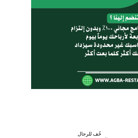
خُف للرجال