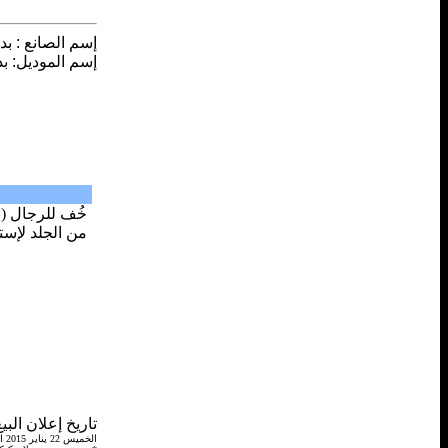
إسم الصانع
:
بد
إسم الموديل
:
بد
خُف للرجال (ب
من الجلد لإستخدا
تاريخ إعلان البي
الخميس 22 يناير 2015 الساعة 8 صباحاً الموافق