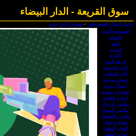
سوق القريعة
-
الدار البيضاء
دخول التجار المنخرطين
-
تسجيل تاجر جديد
الصفحة الأولى
الحمام
البهو
التزيين
الإنارة
غرفة النوم
أثات الحديقة
أثاث المكتب
حماية منزلية
أعمال يدوية
تجهيزات مهنية
أدوات فلاحية
ملابس الرجال
ملابس النساء
ملابس الأطفال
صحة وجمال
ألعاب الطفل
لوازم الطفل