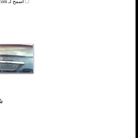
أسمح لـ Qoray3a.com بأن يسجل بياناتي.