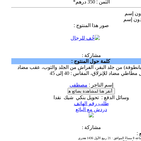
الثمن
:
350 درهم*
ون إسم
ون إسم
صور هذا المنتوج
:
مشاركة :
كلمة حول المنتوج
:
انطوفة) من جلد البقر، الفراش من الجلد والثوب، عقب مضاد
اطي مضاد للإنزلاق، المقاس : 40 إلى 45
إسم التاجر
:
مصطفى
وسائل الدفع
:
تحويل بنكي
شيك
نقدا
طلب رقم الهاتف
دردش مع البائع
مشاركة :
ع
:
:
21 ربيع الأول 1436 هجري