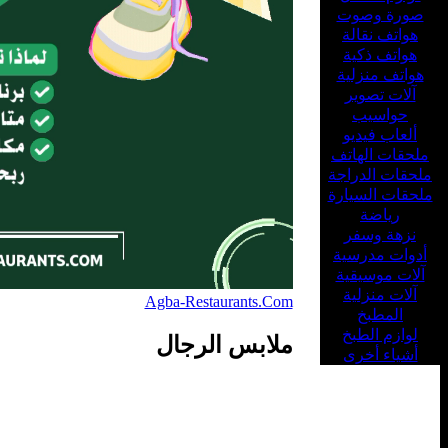
صورة وصوت
هواتف نقالة
هواتف ذكية
هواتف منزلية
آلات تصوير
حواسيب
ألعاب فيديو
ملحقات الهاتف
ملحقات الدراجة
ملحقات السيارة
رياضة
نزهة وسفر
أدوات مدرسية
آلات موسيقية
آلات منزلية
Agba-Restaurants.Com
المطبخ
لوازم الطبخ
ملابس الرجال
أشياء أخرى