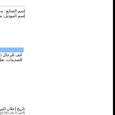
إسم الصانع
:
بد
إسم الموديل
:
بد
خُف للرجال (ب
للصدمات، نعل مط
تاريخ إعلان البي
الاثنين 12 يناير 2015 الساعة 8 مساءً الموافق