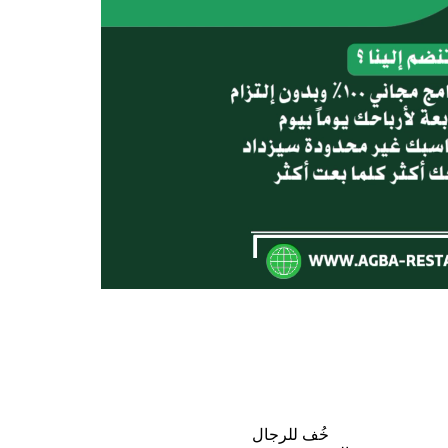
خُف للرجال