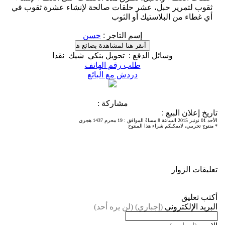
ثقوب لتمرير حبل، عشر حلقات صالحة لإنشاء عشرة ثقوب في
أي غطاء من البلاستيك أو الثوب
إسم التاجر
:
حسن
وسائل الدفع
:
تحويل بنكي
شيك
نقدا
طلب رقم الهاتف
دردش مع البائع
مشاركة :
تاريخ إعلان البيع
:
الأحد 01 نونبر 2015 الساعة 8 مساءً الموافق
:
19 محرم 1437 هجري
* منتوج تجريبي، لايمكنكم شراء هذا المنتوح
تعليقات الزوار
أكتب تعليق
البريد الإلكتروني
(إجباري) (لن يره أحد)