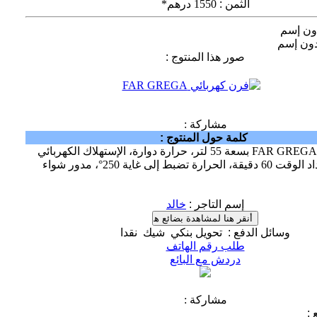
الثمن
:
1550 درهم*
ون إسم
ون إسم
صور هذا المنتوج
:
مشاركة :
كلمة حول المنتوج
:
فرن كهربائي FAR GREGA بسعة 55 لتر، حرارة دوارة، الإستهلاك الكهربائي
2000 واط، عداد الوقت 60 دقيقة، الحرارة تضبط إلى غاية 250°، مدور شواء
إسم التاجر
:
خالد
وسائل الدفع
:
تحويل بنكي
شيك
نقدا
طلب رقم الهاتف
دردش مع البائع
مشاركة :
ع
: