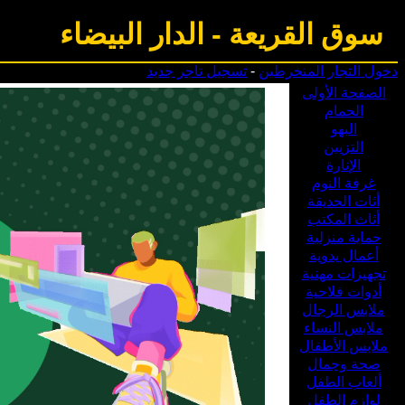
سوق القريعة
-
الدار البيضاء
دخول التجار المنخرطين
-
تسجيل تاجر جديد
الصفحة الأولى
الحمام
البهو
التزيين
الإنارة
غرفة النوم
أثات الحديقة
أثاث المكتب
حماية منزلية
أعمال يدوية
تجهيزات مهنية
أدوات فلاحية
ملابس الرجال
ملابس النساء
ملابس الأطفال
صحة وجمال
ألعاب الطفل
لوازم الطفل