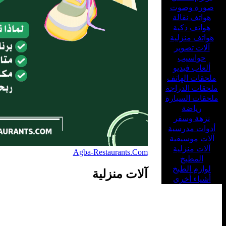
صورة وصوت
هواتف نقالة
هواتف ذكية
هواتف منزلية
آلات تصوير
حواسيب
ألعاب فيديو
ملحقات الهاتف
ملحقات الدراجة
ملحقات السيارة
رياضة
نزهة وسفر
أدوات مدرسية
آلات موسيقية
آلات منزلية
Agba-Restaurants.Com
المطبخ
لوازم الطبخ
آلات منزلية
أشياء أخرى