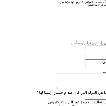
:
25 ربيع الأول 1436 هجري
م شراء هذا المنتوح
ي
(إجباري) (لن يره أحد)
ني
..
ا هي الدولة التي كان صدام حسين رئيسا لها؟
التعاليق الجديدة عبر البريد الإلكتروني.