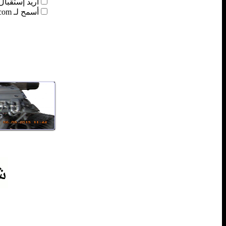
أريد إستقبال 
أسمح لـ Qoray3a.com بأن يسجل بياناتي.