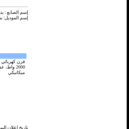
إسم الصانع
:
بد
إسم الموديل
:
بد
ميكانيكي
تاريخ إعلان البي