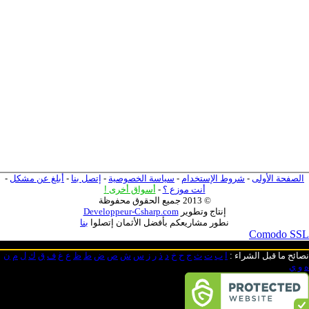
الصفحة الأولى
-
شروط الإستخدام
-
سياسة الخصوصية
-
إتصل بنا
-
أبلغ عن مشكل
-
أنت موزع ؟
-
أسواق أخرى
!
© 2013 جميع الحقوق محفوظة
إنتاج وتطوير
Developpeur-Csharp.com
نطور مشاريعكم بأفضل الأثمان إتصلوا
بنا
Comodo SSL
نصائح ما قبل الشراء
:
ا
ب
ت
ث
ج
ح
خ
د
ذ
ر
ز
س
ش
ص
ض
ط
ظ
ع
غ
ف
ق
ك
ل
م
ن
ه
و
ي