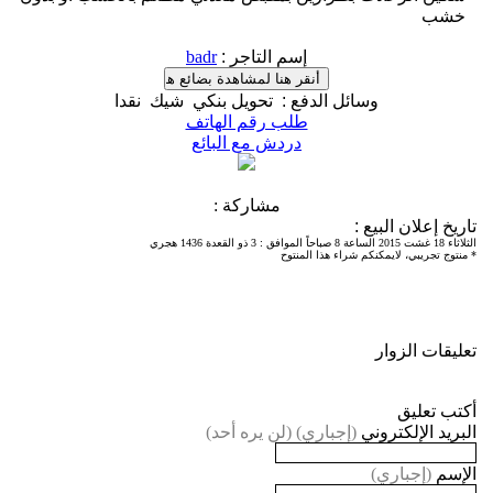
خشب
إسم التاجر
:
badr
وسائل الدفع
:
تحويل بنكي
شيك
نقدا
طلب رقم الهاتف
دردش مع البائع
مشاركة :
تاريخ إعلان البيع
:
الثلاثاء 18 غشت 2015 الساعة 8 صباحاً الموافق
:
3 ذو القعدة 1436 هجري
* منتوج تجريبي، لايمكنكم شراء هذا المنتوح
تعليقات الزوار
أكتب تعليق
البريد الإلكتروني
(إجباري) (لن يره أحد)
الإسم
(إجباري)