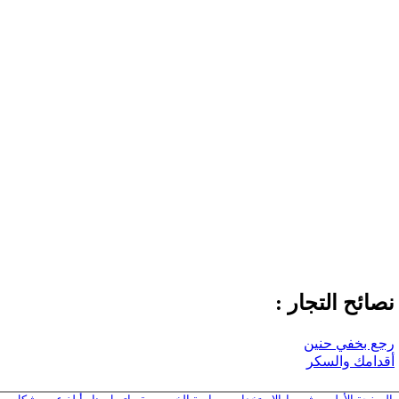
نصائح التجار :
رجع بخفي حنين
أقدامك والسكر