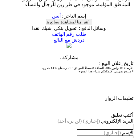
للمناطق المؤلمة، موجود في طرازين للرجال والنساء
إسم التاجر
:
أنس
وسائل الدفع
:
تحويل بنكي
شيك
نقدا
طلب رقم الهاتف
دردش مع البائع
مشاركة :
تاريخ إعلان البيع
:
الأربعاء 08 يوليوز 2015 الساعة 8 مساءً الموافق
:
21 رمضان 1436 هجري
* منتوج تجريبي، لايمكنكم شراء هذا المنتوح
تعليقات الزوار
أكتب تعليق
البريد الإلكتروني
(إجباري) (لن يره أحد)
الإسم
(إجباري)