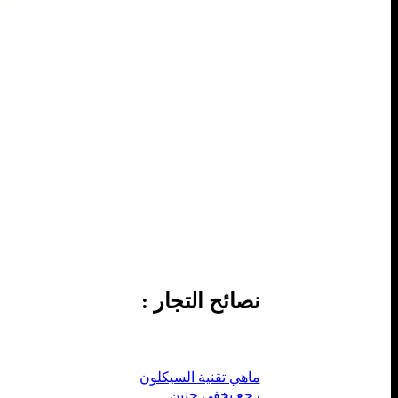
نصائح التجار :
ماهي تقنية السيكلون
رجع بخفي حنين