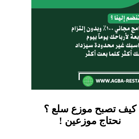
كيف تصبح موزع
سلع ؟
نحتاج موزعين !