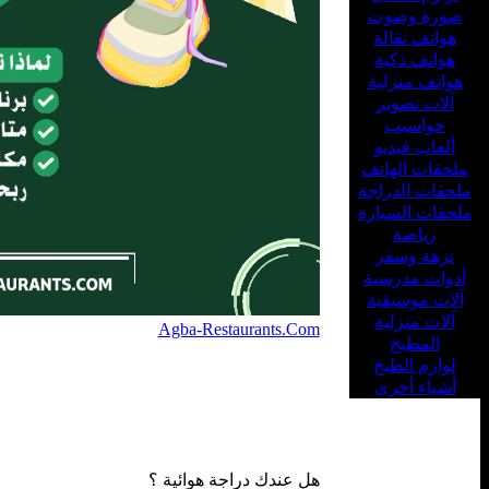
صورة وصوت
هواتف نقالة
هواتف ذكية
هواتف منزلية
آلات تصوير
حواسيب
ألعاب فيديو
ملحقات الهاتف
ملحقات الدراجة
ملحقات السيارة
رياضة
نزهة وسفر
أدوات مدرسية
آلات موسيقية
آلات منزلية
Agba-Restaurants.Com
المطبخ
لوازم الطبخ
أشياء أخرى
هل عندك دراجة هوائية ؟