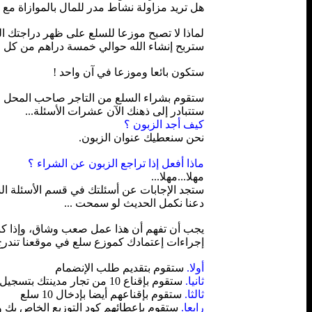
هل تريد مزاولة نشاط مدر للمال بالموازاة م
لماذا لا تصبح موزعا للسلع على ظهر دراجتك النا
ستربح إنشاء الله حوالي خمسة دراهم من كل م
ستكون بائعا وموزعا في آن واحد !
ستقوم بشراء السلع من التاجر صاحب المحل وتق
ستتبادر إلى ذهنك الآن عشرات الأسئلة...
كيف أجد الزبون ؟
نحن سنعطيك عنوان الزبون.
ماذا أفعل إذا تراجع الزبون عن الشراء ؟
مهلا...مهلا...
ستجد الإجابات عن أسئلتك في قسم الأسئلة ال
دعنا نكمل الحديث لو سمحت ...
يجب أن تفهم أن هذا عمل صعب وشاق، وإذا كنت
إجراءات إعتمادك كموزع سلع في موقعنا تندرج 
أولا.
ستقوم بتقديم طلب الإنضمام
ثانيا.
ستقوم بإقناع 10 من تجار مدينتك بتسجيل أنفسهم في موقع Qoray3a.com
ثالثا.
ستقوم بإقناعهم أيضا بإدخال 10 سلع
رابعا.
ستقوم بإعطائهم كود التوزيع الخاص بك 