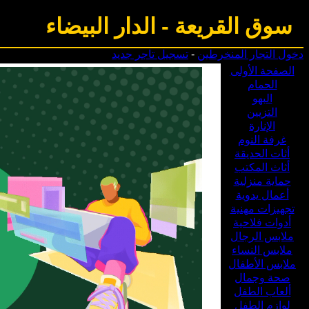
سوق القريعة
-
الدار البيضاء
دخول التجار المنخرطين
-
تسجيل تاجر جديد
الصفحة الأولى
الحمام
البهو
التزيين
الإنارة
غرفة النوم
أثات الحديقة
أثاث المكتب
حماية منزلية
أعمال يدوية
تجهيزات مهنية
أدوات فلاحية
ملابس الرجال
ملابس النساء
ملابس الأطفال
صحة وجمال
ألعاب الطفل
لوازم الطفل