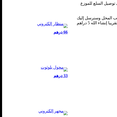
ي توصيل السلع للموزع
احب المحل وسنرسل إليك
مباشرة طلبات المشترين في بريدك الإلكتروني، ستقوم بتوصيل طلبات المشترين على ظهر دراجتك الهوائية وستربح تقريبا إنشاء الله 5 دراهم
66 درهم
33 درهم