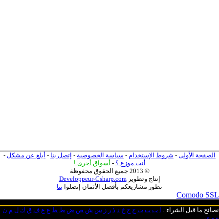
الصفحة الأولى
-
شروط الإستخدام
-
سياسة الخصوصية
-
إتصل بنا
-
أبلغ عن مشكل
-
أنت موزع ؟
-
أسواق أخرى
!
© 2013 جميع الحقوق محفوظة
إنتاج وتطوير
Developpeur-Csharp.com
نطور مشاريعكم بأفضل الأثمان إتصلوا
بنا
Comodo SSL
نصائح ما قبل الشراء
:
ا
ب
ت
ث
ج
ح
خ
د
ذ
ر
ز
س
ش
ص
ض
ط
ظ
ع
غ
ف
ق
ك
ل
م
ن
ه
و
ي