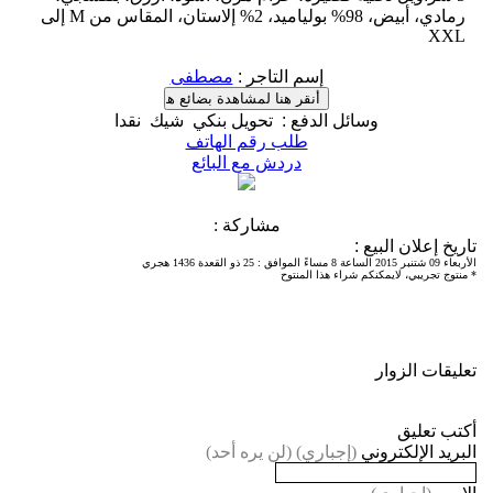
رمادي، أبيض، 98% بولياميد، 2% إلاستان، المقاس من M إلى
XXL
إسم التاجر
:
مصطفى
وسائل الدفع
:
تحويل بنكي
شيك
نقدا
طلب رقم الهاتف
دردش مع البائع
مشاركة :
تاريخ إعلان البيع
:
الأربعاء 09 شتنبر 2015 الساعة 8 مساءً الموافق
:
25 ذو القعدة 1436 هجري
* منتوج تجريبي، لايمكنكم شراء هذا المنتوح
تعليقات الزوار
أكتب تعليق
البريد الإلكتروني
(إجباري) (لن يره أحد)