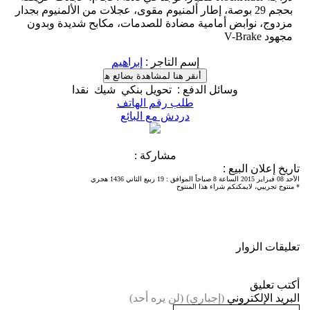
بحجم 29 بوصة، إطار ألمنيوم مقوى، عجلات من الألمنيوم بجدار
مزدوج، نوابض أمامية مضادة للصدمات، مكابح شديدة وبدون
مجهود V-Brake
إسم التاجر
:
إبراهيم
وسائل الدفع
:
تحويل بنكي
شيك
نقدا
طلب رقم الهاتف
دردش مع البائع
مشاركة :
تاريخ إعلان البيع
:
الأحد 08 فبراير 2015 الساعة 8 صباحاً الموافق
:
19 ربيع الثاني 1436 هجري
* منتوج تجريبي، لايمكنكم شراء هذا المنتوح
تعليقات الزوار
أكتب تعليق
البريد الإلكتروني
(إجباري) (لن يره أحد)