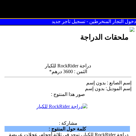
سوق القريعة
دخول التجار المنخرطين
-
تسجيل تاجر جديد
ملحقات الدراجة
دراجة RockRider للكبار
الثمن
:
3600 درهم*
إسم الصانع
:
بدون إسم
إسم الموديل
:
بدون إسم
صور هذا المنتوج
:
مشاركة :
كلمة حول المنتوج
:
دراجة RockRider للكبار، توجد في ثلاثة أحجام، عجلات عريضة