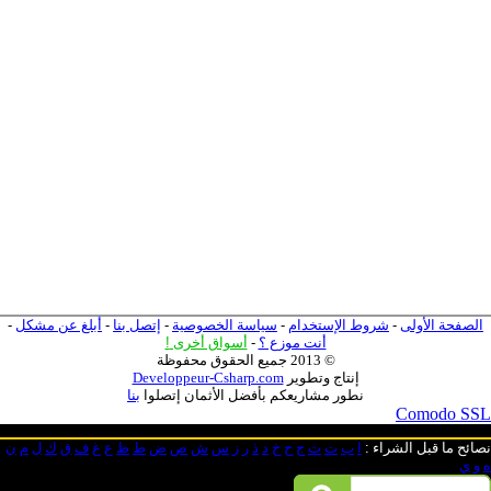
الصفحة الأولى
-
شروط الإستخدام
-
سياسة الخصوصية
-
إتصل بنا
-
أبلغ عن مشكل
-
أنت موزع ؟
-
أسواق أخرى
!
© 2013 جميع الحقوق محفوظة
إنتاج وتطوير
Developpeur-Csharp.com
نطور مشاريعكم بأفضل الأثمان إتصلوا
بنا
Comodo SSL
نصائح ما قبل الشراء
:
ا
ب
ت
ث
ج
ح
خ
د
ذ
ر
ز
س
ش
ص
ض
ط
ظ
ع
غ
ف
ق
ك
ل
م
ن
ه
و
ي