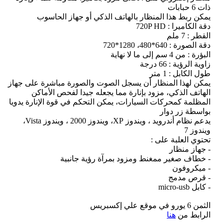
ذات 6 حبابات
يمكن ربط هذا المنظار بالهاتف الذكي أو جهاز الحاسوب
دقة الكاميرا : 720P HD
القطر : 7 ملم
دقة الصورة : 640*480، 1280*720
البؤرة : من 4 سم إلى ما لا نهاية
زاوية الرؤية : 66 درجة
طول الكابل : 1 متر
يمكن لهذا المنظار أن يسجل الصوت والصورة مباشرة على جهاز
الهاتف الذكي، مزود بإنارة مما يجعله جيدا لفحص الأماكن
المظلمة كمحركات السيارات، يمكن التحكم في قوة الإنارة يدويا
بواسطة زر دوار
يدعم نظام أندرويد ، ويندوز XP، ويندوز 2000 ، ويندوز Vista،
ويندوز 7
تحتوي العلبة على :
- جهاز منظار
- خطاف صغير ممغنط ومزود بمرآة رؤية جانبية
- ميكروفون
- قرص مدمج
- كابل micro-usb
الثمن 6 يورو في موقع علي إكسبريس
الرابط من
هنا