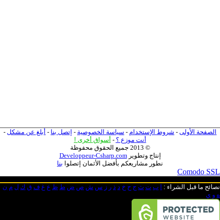
الصفحة الأولى
-
شروط الإستخدام
-
سياسة الخصوصية
-
إتصل بنا
-
أبلغ عن مشكل
-
أنت موزع ؟
-
أسواق أخرى
!
© 2013 جميع الحقوق محفوظة
إنتاج وتطوير
Developpeur-Csharp.com
نطور مشاريعكم بأفضل الأثمان إتصلوا
بنا
Comodo SSL
نصائح ما قبل الشراء
:
ا
ب
ت
ث
ج
ح
خ
د
ذ
ر
ز
س
ش
ص
ض
ط
ظ
ع
غ
ف
ق
ك
ل
م
ن
ه
و
ي