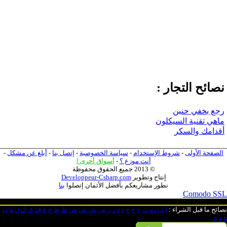
نصائح التجار :
رجع بخفي حنين
ماهي تقنية السيكلون
أقدامك والسكر
الصفحة الأولى
-
شروط الإستخدام
-
سياسة الخصوصية
-
إتصل بنا
-
أبلغ عن مشكل
-
أنت موزع ؟
-
أسواق أخرى
!
© 2013 جميع الحقوق محفوظة
إنتاج وتطوير
Developpeur-Csharp.com
نطور مشاريعكم بأفضل الأثمان إتصلوا
بنا
Comodo SSL
نصائح ما قبل الشراء
:
ا
ب
ت
ث
ج
ح
خ
د
ذ
ر
ز
س
ش
ص
ض
ط
ظ
ع
غ
ف
ق
ك
ل
م
ن
ه
و
ي